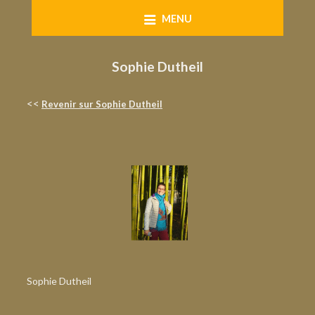
Skip
MENU
to
content
Sophie Dutheil
<<
Revenir sur Sophie Dutheil
Sophie Dutheil